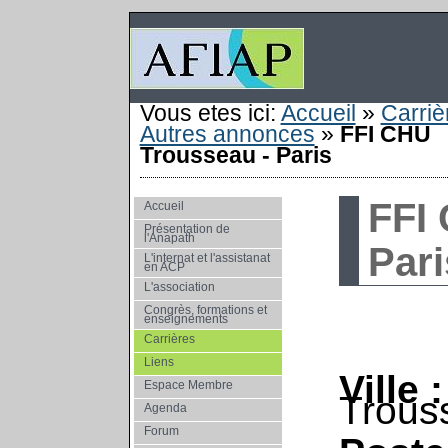
Vous etes ici:
Accueil
»
Carriè
Autres annonces
»
FFI CHU
Trousseau - Paris
FFI
Accueil
Présentation de
l'Anapath
Pari
L'internat et l'assistanat
en ACP
L'association
Congrès, formations et
enseignements
Carrières
Liens
Ville :
Espace Membre
Trous
Agenda
Forum