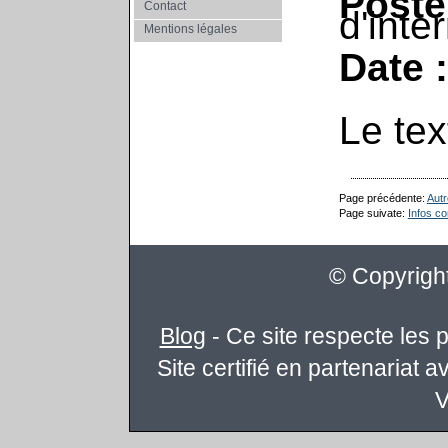
Poste
Contact
d'inte
Mentions légales
Date :
Le te
Page précédente:
Aut
Page suivate:
Infos c
© Copyright
Blog
- Ce site respecte les 
Site certifié en partenariat 
V